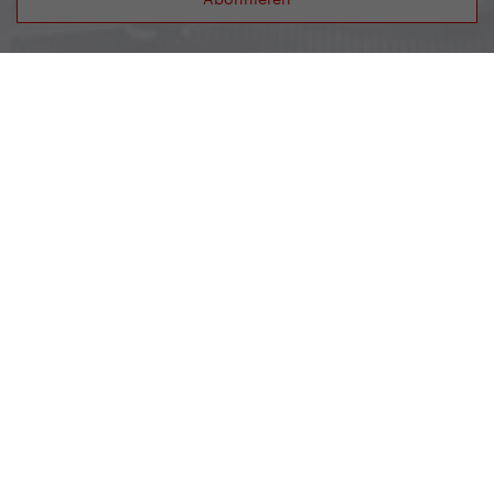
Yedoo
+49 781 95633007
info@yedoo.eu
Folgen Sie uns auf den sozialen Netzwerken