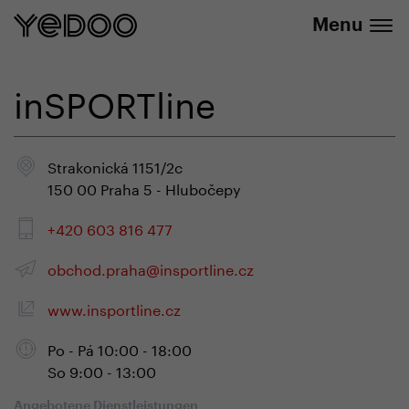
info@yedoo.eu
E-Shop
Menu
inSPORTline
Strakonická 1151/2c
150 00 Praha 5 - Hlubočepy
+420 603 816 477
obchod.praha@insportline.cz
www.insportline.cz
Po - Pá 10:00 - 18:00
So 9:00 - 13:00
Angebotene Dienstleistungen