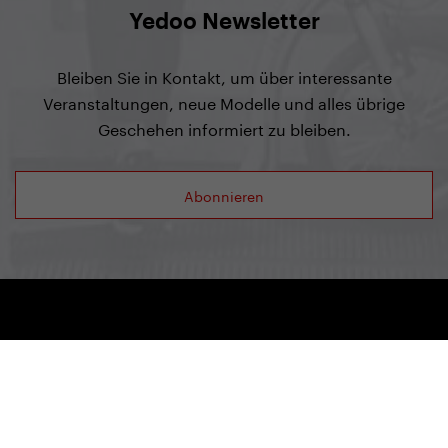
Yedoo Newsletter
Bleiben Sie in Kontakt, um über interessante
Veranstaltungen, neue Modelle und alles übrige
Geschehen informiert zu bleiben.
Abonnieren
Yedoo
+49 781 95633007
info@yedoo.eu
Folgen Sie uns auf den sozialen Netzwerken