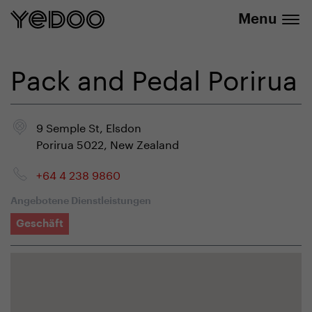
info@yedoo.eu
E-Shop
Menu
Pack and Pedal Porirua
9 Semple St, Elsdon
Porirua 5022, New Zealand
+64 4 238 9860
Angebotene Dienstleistungen
Geschäft