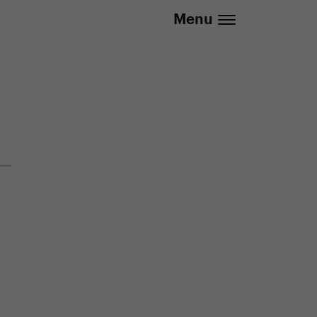
info@yedoo.eu
Menu