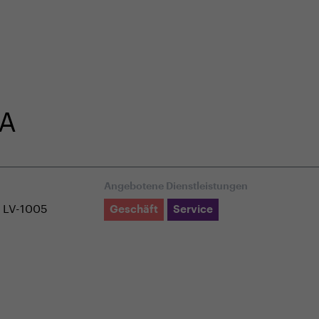
r in unserem E-Shop
Fachkundige Kundenbetreuung
IA
Angebotene Dienstleistungen
, LV-1005
Geschäft
Service