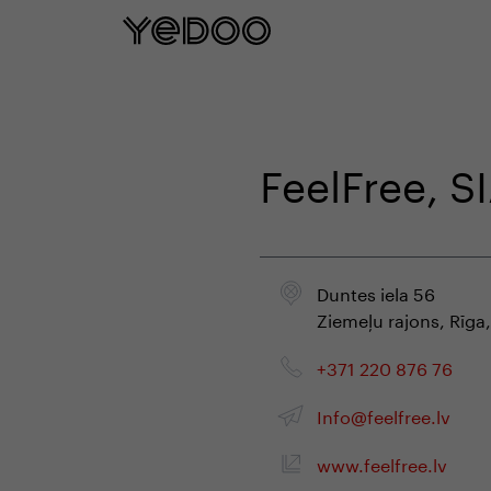
5 Jahre Rahmengarantie nu
FeelFree, S
Duntes iela 56
Ziemeļu rajons, Rīga
+371 220 876 76
Info@feelfree.lv
www.feelfree.lv