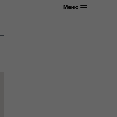
info@yedoo.eu
Меню