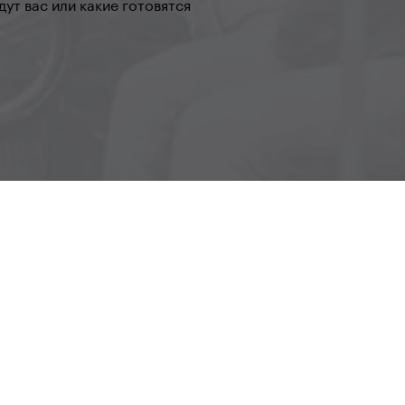
ут вас или какие готовятся
он–Пят 8:30–16:00