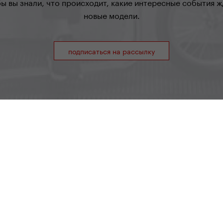
бы вы знали, что происходит, какие интересные события жд
новые модели.
подписаться на рассылку
Yedoo
+420 737 279 592
|
info@yedoo.eu
Салон и Продажа
 Praha 5, Чехия
|
+420 737 279 592
|
info@yedoo.eu
|
П