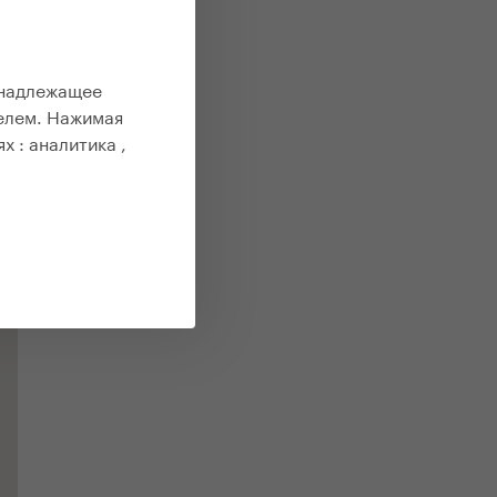
 надлежащее
елем. Нажимая
ях :
аналитика ,