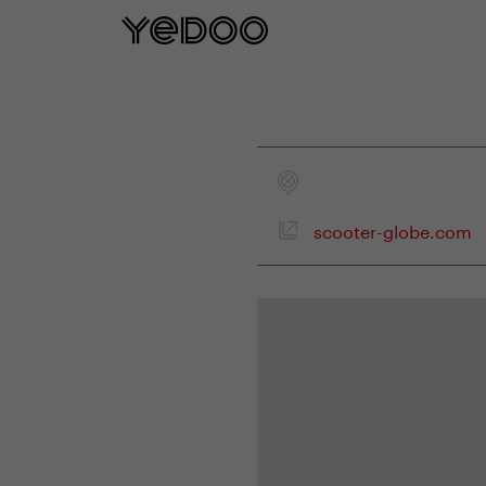
5 let záruka na rám p
scooter-globe.com