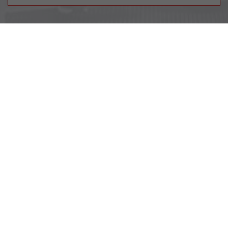
Yedoo
+420 737 279 592
info@yedoo.eu
Салон и Продажа
Radlická 80, 150 00 Praha 5, Чехия
+420 737 279 592
info@yedoo.eu
Пон–Пят 8:30–16:00
Мы в социальных сетях