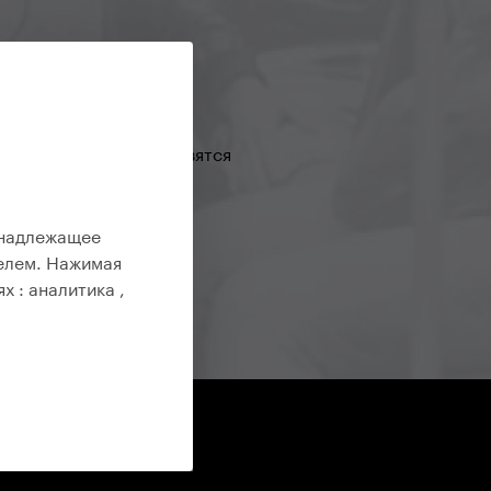
ут вас или какие готовятся
 надлежащее
елем. Нажимая
ях :
аналитика ,