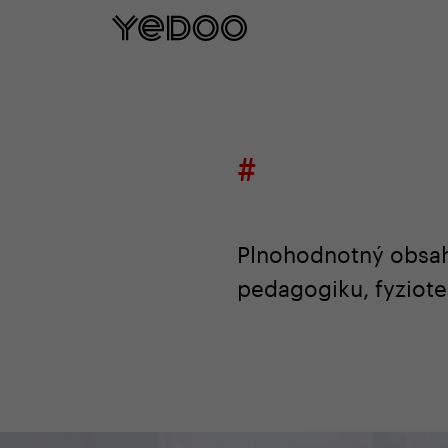
5 let záruka na rám p
#
Plnohodnotný obsah 
pedagogiku, fyzioter