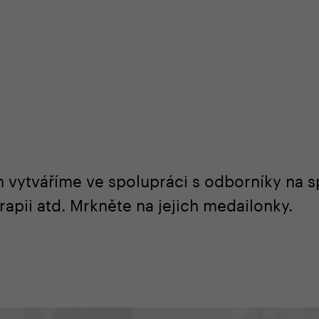
ouze na našem e-shopu
odborná zákaznická péče
vytváříme ve spolupráci s odborníky na sp
apii atd. Mrkněte na jejich medailonky.