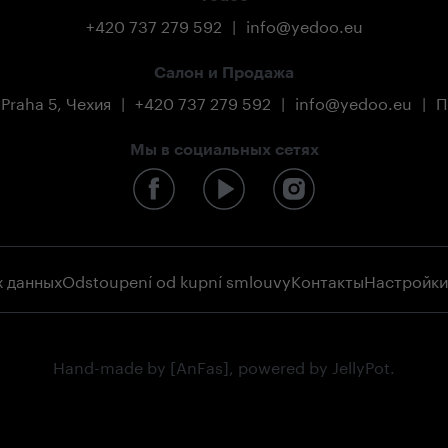
+420 737 279 592
|
info@yedoo.eu
Салон и Продажа
 Praha 5, Чехия
|
+420 737 279 592
|
info@yedoo.eu
|
П
Мы в социальных сетях
х данных
Odstoupení od kupní smlouvy
Контакты
Настройки
Hand-made by
[AnFas]
, powered by
JellyPot
.