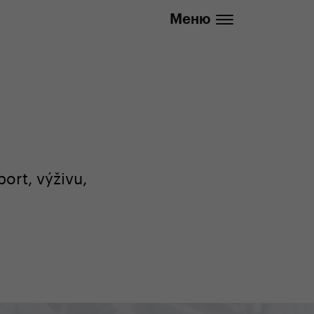
info@yedoo.eu
Меню
ort, výživu,