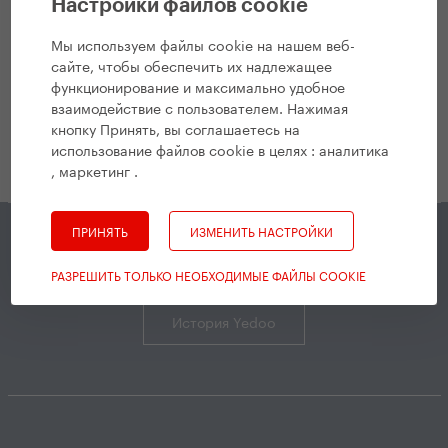
Настройки файлов cookie
Фестиваль в Банате
Мы используем файлы cookie на нашем веб-
Возьмите самокат напрокат
сайте, чтобы обеспечить их надлежащее
c 2017
функционирование и максимально удобное
взаимодействие с пользователем. Нажимая
кнопку Принять, вы соглашаетесь на
использование файлов cookie в целях :
аналитика
, маркетинг
.
ПРИНЯТЬ
ИЗМЕНИТЬ НАСТРОЙКИ
История Yedoo
РАЗРЕШИТЬ ТОЛЬКО НЕОБХОДИМЫЕ ФАЙЛЫ COOKIE
История Yedoo