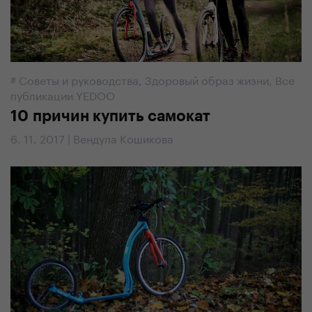
#
Советы и руководства
,
Здоровый образ жизни
,
Все
публикации YEDOO
10 причин купить самокат
6. 11. 2017 | Вендула Кошикова