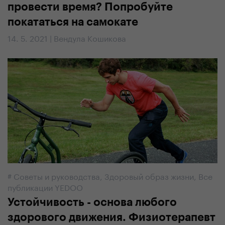
провести время? Попробуйте
покататься на самокате
14. 5. 2021 | Вендула Кошикова
#
Советы и руководства
,
Здоровый образ жизни
,
Все
публикации YEDOO
Устойчивость - основа любого
здорового движения. Физиотерапевт