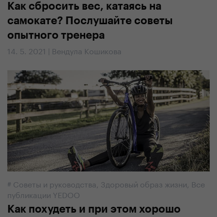
Как сбросить вес, катаясь на
самокате? Послушайте советы
опытного тренера
14. 5. 2021 | Вендула Кошикова
#
Советы и руководства
,
Здоровый образ жизни
,
Все
публикации YEDOO
Как похудеть и при этом хорошо