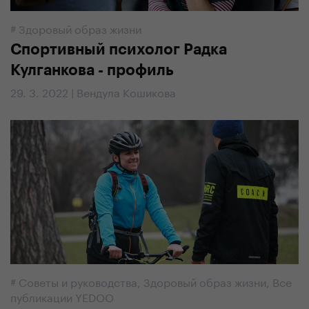
#
Здоровый образ жизни
Спортивный психолог Радка
Кулганкова - профиль
29. 3. 2022 | Вендула Кошикова
#
Советы и руководства
,
Здоровый образ жизни
,
Все
публикации YEDOO