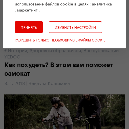
использование файлов cookie в целях :
аналитика
, маркетинг
.
ПРИНЯТЬ
ИЗМЕНИТЬ НАСТРОЙКИ
РАЗРЕШИТЬ ТОЛЬКО НЕОБХОДИМЫЕ ФАЙЛЫ COOKIE
#
Истории
,
Здоровый образ жизни
,
Все публикации
YEDOO
Как похудеть? В этом вам поможет
самокат
8. 1. 2018 | Вендула Кошикова