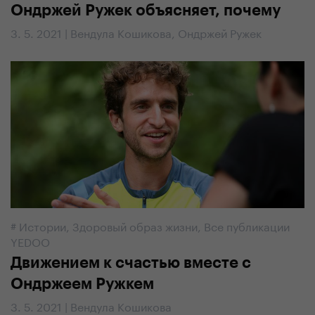
Ондржей Ружек объясняет, почему
3. 5. 2021 | Вендула Кошикова, Ондржей Ружек
#
Истории
,
Здоровый образ жизни
,
Все публикации
YEDOO
Движением к счастью вместе с
Ондржеем Ружкем
3. 5. 2021 | Вендула Кошикова