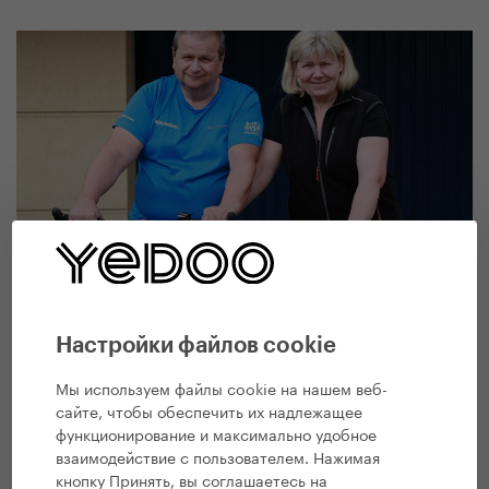
#
Истории
,
Здоровый образ жизни
,
Все публикации
YEDOO
На самокате против старения
Настройки файлов cookie
7. 5. 2019 | Вендула Кошикова
Мы используем файлы cookie на нашем веб-
сайте, чтобы обеспечить их надлежащее
функционирование и максимально удобное
взаимодействие с пользователем. Нажимая
кнопку Принять, вы соглашаетесь на