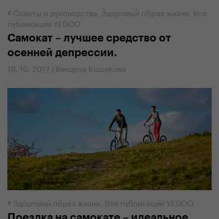
#
Советы и руководства
,
Здоровый образ жизни
,
Все
публикации YEDOO
Самокат – лучшее средство от
осенней депрессии.
19. 10. 2017 | Вендула Кошикова
#
Здоровый образ жизни
,
Все публикации YEDOO
Поездка на самокате – идеальное