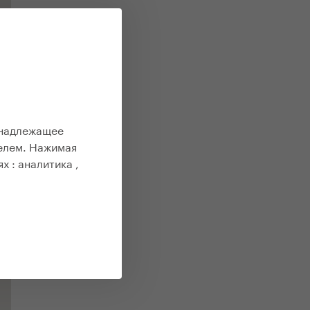
 надлежащее
елем. Нажимая
ях :
аналитика ,