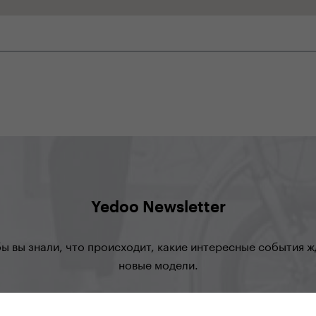
Yedoo Newsletter
бы вы знали, что происходит, какие интересные события жд
новые модели.
подписаться на рассылку