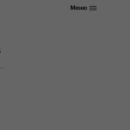
info@yedoo.eu
Меню
s