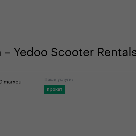
ouze na našem e-shopu
odborná zákaznická péče
da – Yedoo Scooter Rental
(Dimarxou
Наши услуги:
прокат