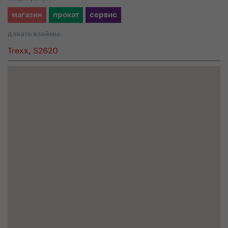
магазин
прокат
сервис
давать взаймы:
Trexx
,
S2620