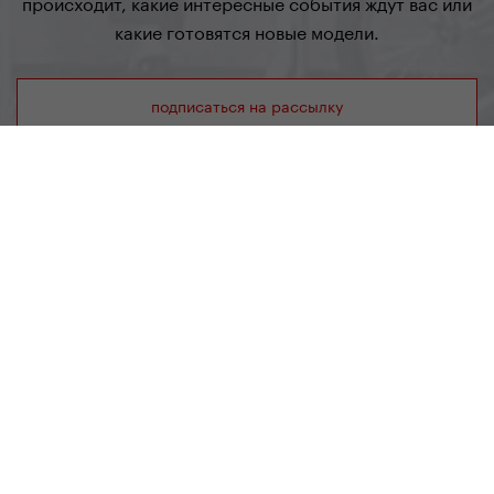
происходит, какие интересные события ждут вас или
какие готовятся новые модели.
подписаться на рассылку
Yedoo
+420 737 279 592
info@yedoo.eu
Салон и Продажа
Radlická 80, 150 00 Praha 5, Чехия
+420 737 279 592
info@yedoo.eu
Пон–Пят 8:30–16:00