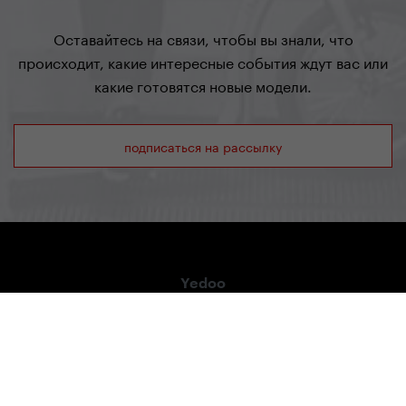
Оставайтесь на связи, чтобы вы знали, что
происходит, какие интересные события ждут вас или
какие готовятся новые модели.
подписаться на рассылку
Yedoo
+420 737 279 592
info@yedoo.eu
Салон и Продажа
Radlická 80, 150 00 Praha 5, Чехия