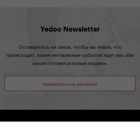
Yedoo Newsletter
Оставайтесь на связи, чтобы вы знали, что
происходит, какие интересные события ждут вас или
какие готовятся новые модели.
подписаться на рассылку
Yedoo
+420 737 279 592
info@yedoo.eu