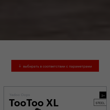
выбирать в соответствии с параметрами
Yedoo Oops
3+
TooToo XL
STEEL