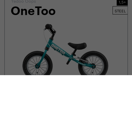
Yedoo Oops
1,5+
OneToo
STEEL
99,90
EUR