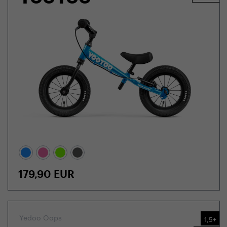
179,90
EUR
Yedoo Oops
1,5+