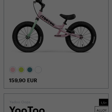
159,90
EUR
Yedoo Oops
1,5+
YooToo
ALLOY