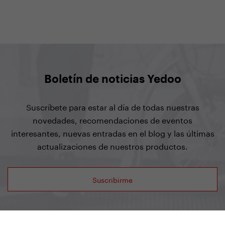
Boletín de noticias Yedoo
Suscríbete para estar al día de todas nuestras
novedades, recomendaciones de eventos
interesantes, nuevas entradas en el blog y las últimas
actualizaciones de nuestros productos.
Suscribirme