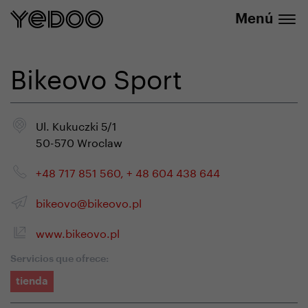
info@yedoo.eu
nuestra tienda online
Menú
Bikeovo Sport
Ul. Kukuczki 5/1
50-570 Wroclaw
+48 717 851 560, + 48 604 438 644
bikeovo@bikeovo.pl
www.bikeovo.pl
Servicios que ofrece:
tienda