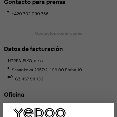
Contacto para prensa
+420 702 090 756
M
Contactos comerciales
Datos de facturación
INTREA-PIKO, s.r.o.
Sasanková 2657/2, 106 00 Praha 10
D
CZ 457 98 133
DIČ
Oficina
Radlická 80, 150 00 Praha 5
D
+420 737 279 228
M