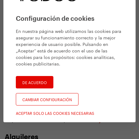
Mayoristas
Configuración de cookies
+420 732 279 228
M
En nuestra página web utilizamos las cookies para
asegurar su funcionamiento correcto y la mejor
sales@yedoo.eu
E
experiencia de usuario posible. Pulsando en
„Aceptar“ está de acuerdo con el uso de las
b2b.yedoo.eu
B2B e-shop
cookies para los propósitos:
cookies analíticas,
yedoo.identityonline.cz
Media
cookies publicitarias
.
DE ACUERDO
Otros contactos
CAMBIAR CONFIGURACIÓN
Distribuidores
ACEPTAR SOLO LAS COOKIES NECESARIAS
Mapa de concesionarios y servicios
Alquileres