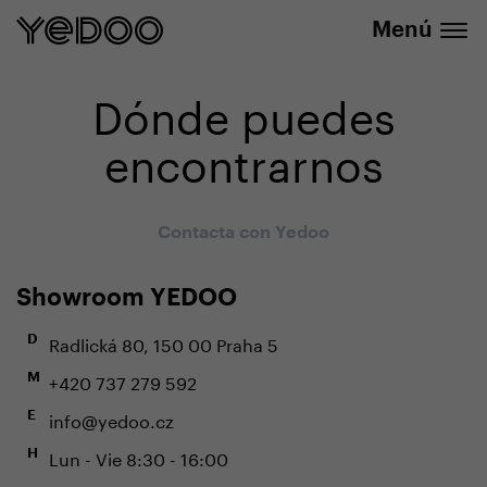
info@yedoo.eu
nuestra tienda online
Menú
Dónde puedes
encontrarnos
Contacta con Yedoo
Showroom YEDOO
Radlická 80, 150 00 Praha 5
D
+420 737 279 592
M
info@yedoo.cz
E
Lun - Vie 8:30 - 16:00
H