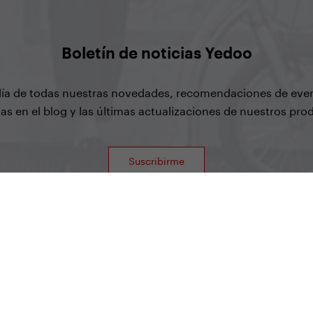
Boletín de noticias Yedoo
 día de todas nuestras novedades, recomendaciones de eve
as en el blog y las últimas actualizaciones de nuestros pro
Suscribirme
Yedoo