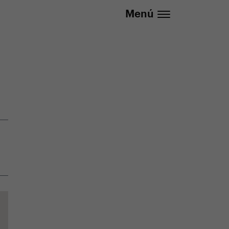
lizada
info@yedoo.eu
Menú