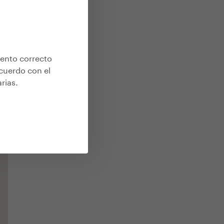
iento correcto
acuerdo con el
arias
.