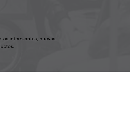
ntos interesantes, nuevas
ductos.