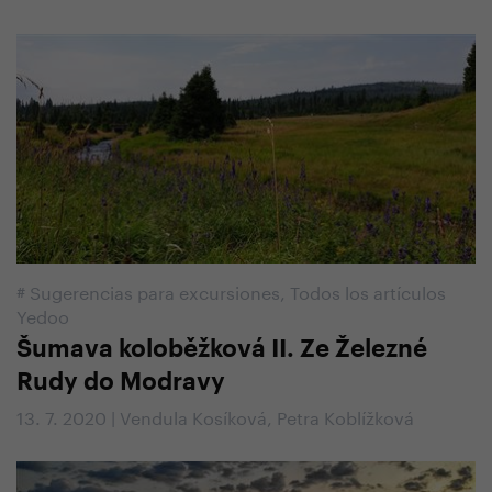
#
Sugerencias para excursiones
,
Todos los artículos
Yedoo
Šumava koloběžková II. Ze Železné
Rudy do Modravy
13. 7. 2020 | Vendula Kosíková, Petra Koblížková