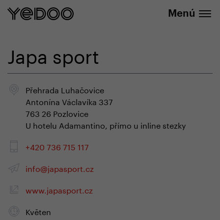
info@yedoo.eu
nuestra tienda online
Menú
Japa sport
Přehrada Luhačovice
Antonína Václavíka 337
763 26 Pozlovice
U hotelu Adamantino, přímo u inline stezky
+420 736 715 117
info@japasport.cz
www.japasport.cz
Květen