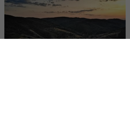
#
El mundo Yedoo
,
Todos los artículos Yedoo
Festival Banát. Výlet mimo prostor
a čas
28. 8. 2019 | Vendula Kosíková