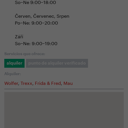
So−Ne 9:00−18:00
Červen, Červenec, Srpen
Po−Ne: 9:00−20:00
Září
So−Ne: 9:00−19:00
Servicios que ofrece:
alquiler
punto de alquiler verificado
Alquiler:
Wolfer
,
Trexx
,
Frida & Fred
,
Mau