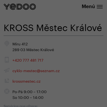
info@yedoo.eu
nuestra tienda online
Menú
KROSS Městec Králové
Míru 412
289 03 Městec Králové
+420 777 481 717
cyklo-mestec@seznam.cz
krossmestec.cz
Po-Pá 9:00 – 17:00
So 10:00 – 14:00
Servicios que ofrece: