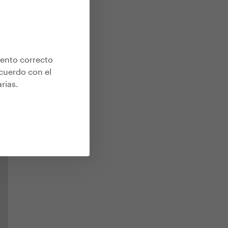
iento correcto
acuerdo con el
arias
.