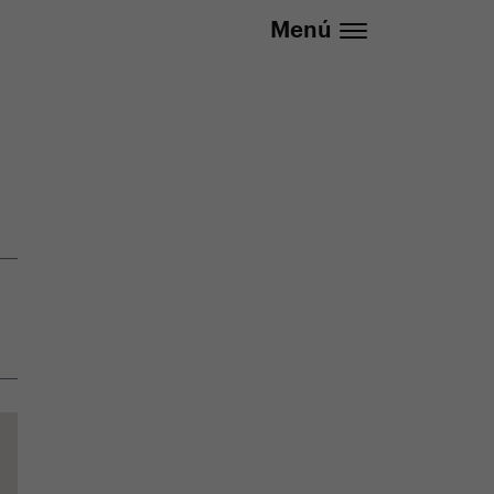
lizada
info@yedoo.eu
Menú