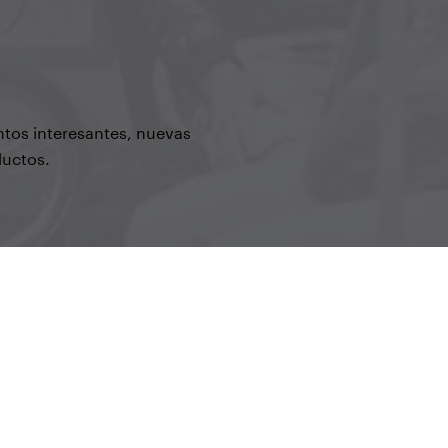
ntos interesantes, nuevas
ductos.