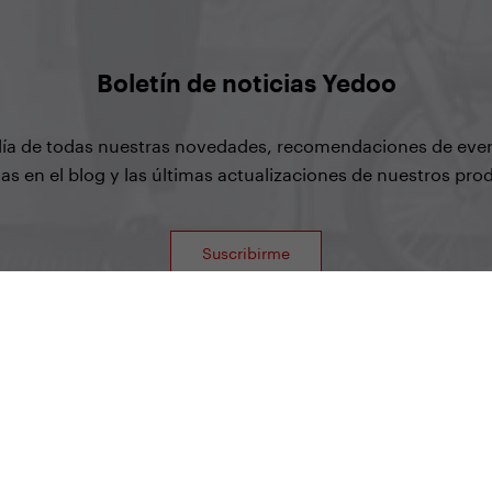
Boletín de noticias Yedoo
 día de todas nuestras novedades, recomendaciones de eve
as en el blog y las últimas actualizaciones de nuestros pro
Suscribirme
Yedoo