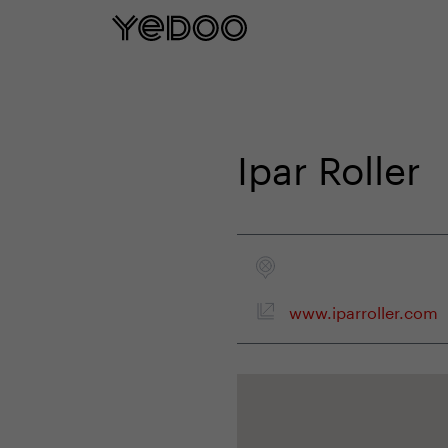
5 años de garantía en el cuadro sol
Ipar Roller
www.iparroller.com