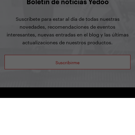
Boletín de noticias Yedoo
Suscríbete para estar al día de todas nuestras
novedades, recomendaciones de eventos
interesantes, nuevas entradas en el blog y las últimas
actualizaciones de nuestros productos.
Suscribirme
Yedoo
+420 737 279 228
info@yedoo.eu
Síguenos en redes sociales