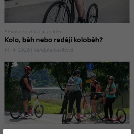
#
Estilo de vida saludable
Kolo, běh nebo raději koloběh?
14. 4. 2020 | Vendula Kosíková
#
Sugerencias y consejos