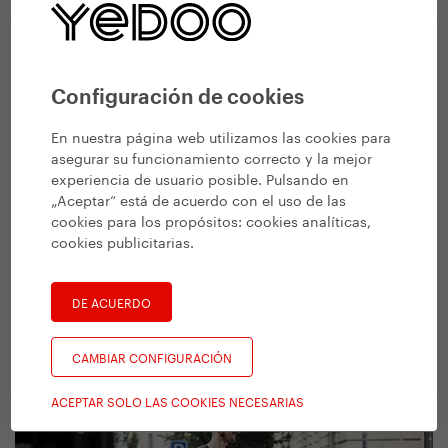
Jak vybrat koloběžku pro dospělé
19. 11. 2019 | Vendula Kosíková
Configuración de cookies
En nuestra página web utilizamos las cookies para
asegurar su funcionamiento correcto y la mejor
experiencia de usuario posible. Pulsando en
„Aceptar“ está de acuerdo con el uso de las
cookies para los propósitos:
cookies analíticas,
cookies publicitarias
.
DE ACUERDO
#
Sugerencias y consejos
,
Niños
CAMBIAR CONFIGURACIÓN
Jak vybrat koloběžku pro děti
1. 10. 2019 | Vendula Kosíková
ACEPTAR SOLO LAS COOKIES NECESARIAS