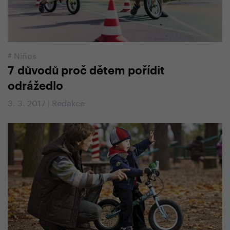
#
Niños
7 důvodů proč dětem pořídit
odrážedlo
3. 3. 2017 | Redakce