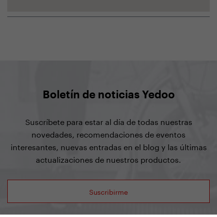
Boletín de noticias Yedoo
Suscríbete para estar al día de todas nuestras
novedades, recomendaciones de eventos
interesantes, nuevas entradas en el blog y las últimas
actualizaciones de nuestros productos.
Suscribirme