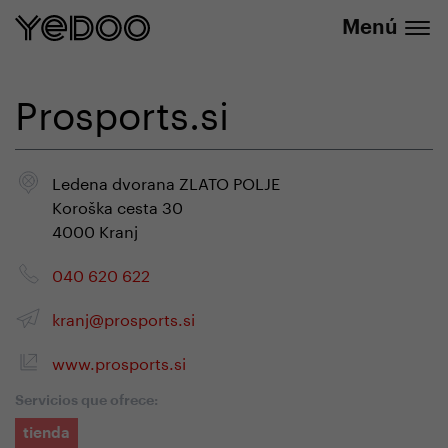
info@yedoo.eu
nuestra tienda online
Menú
Prosports.si
Ledena dvorana ZLATO POLJE
Koroška cesta 30
4000 Kranj
040 620 622
kranj@prosports.si
www.prosports.si
Servicios que ofrece:
tienda