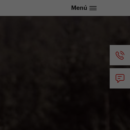
lizada
info@yedoo.eu
Menú