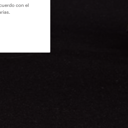
acuerdo con el
arias
.