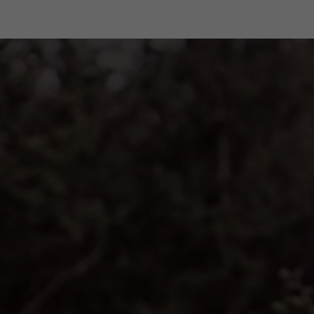
o en nuestra tienda online
Atención al cliente especia