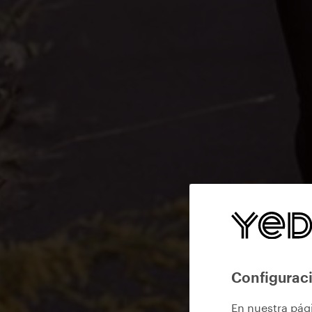
Configuraci
En nuestra pág