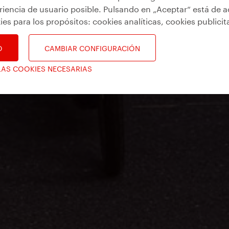
riencia de usuario posible. Pulsando en „Aceptar“ está de 
ies para los propósitos:
cookies analíticas, cookies publicit
O
CAMBIAR CONFIGURACIÓN
LAS COOKIES NECESARIAS