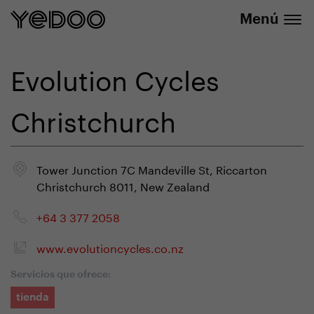
info@yedoo.eu
nuestra tienda online
Menú
Evolution Cycles
Christchurch
Tower Junction 7C Mandeville St, Riccarton
Christchurch 8011, New Zealand
+64 3 377 2058
www.evolutioncycles.co.nz
Servicios que ofrece:
tienda