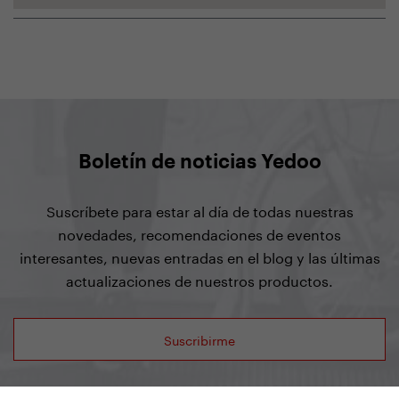
Boletín de noticias Yedoo
Suscríbete para estar al día de todas nuestras
novedades, recomendaciones de eventos
interesantes, nuevas entradas en el blog y las últimas
actualizaciones de nuestros productos.
Suscribirme