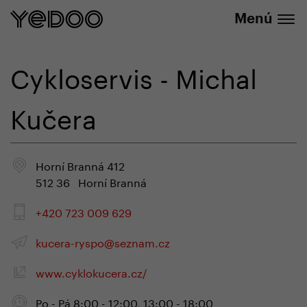
info@yedoo.eu
nuestra tienda online
Menú
Cykloservis - Michal
Kučera
Horní Branná 412
512 36 Horní Branná
+420 723 009 629
kucera-ryspo@seznam.cz
www.cyklokucera.cz/
Po - Pá 8:00 - 12:00, 13:00 - 18:00