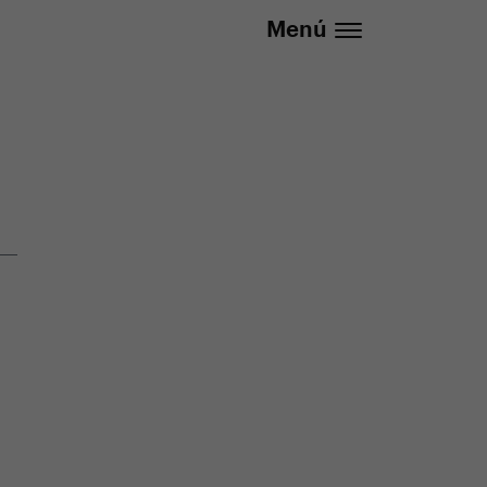
lizada
info@yedoo.eu
Menú