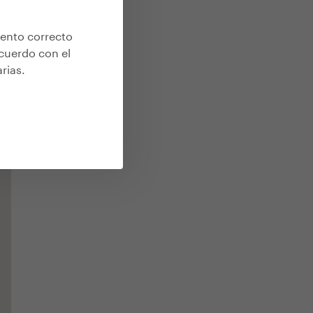
iento correcto
acuerdo con el
arias
.