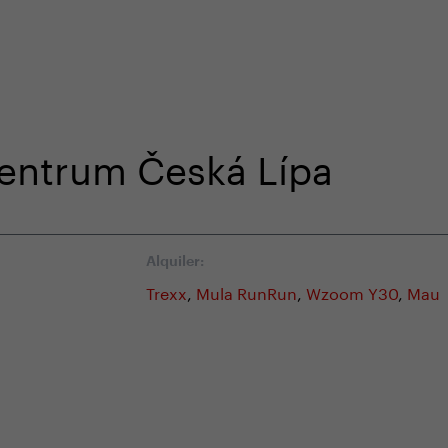
o en nuestra tienda online
Atención al cliente especia
centrum Česká Lípa
Alquiler:
Trexx
,
Mula RunRun
,
Wzoom Y30
,
Mau