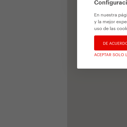
Configuraci
En nuestra pág
y la mejor expe
uso de las cook
DE ACUERD
ACEPTAR SOLO 