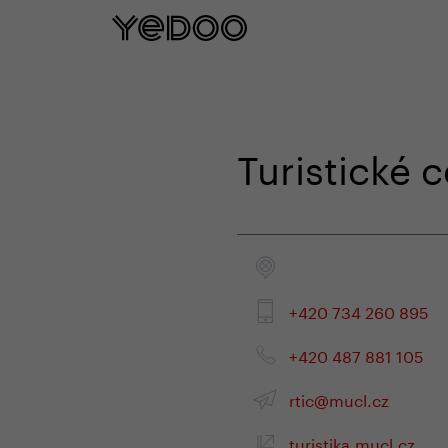
5 años de garantía en el cuadro sol
Turistické 
+420 734 260 895
+420 487 881 105
rtic@mucl.cz
turistika.mucl.cz