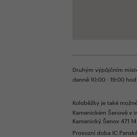
Druhým výpůjčním míste
denně 10:00 - 19:00 hodin 
Koloběžky je také možné
Kamenickém Šenově v in
Kamenický Šenov 471 14
Provozní doba IC Panská 