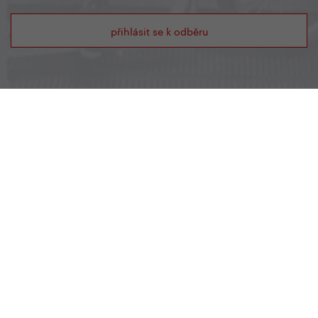
přihlásit se k odběru
Showroom YEDOO
Radlická 80, 150 00 Praha 5
+420 737 279 592
info@yedoo.cz
Po - Pá 8:30 - 16:00
Otevírací doba
Po - Pá 8:30 - 16:00
Sledujte nás na sociálních sítích