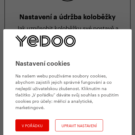
Nastavení a údržba koloběžky
Jak uzpůsobit koloběžku své postavě a
stylu jízdy? Jak ji udržet v kondici a proč
nezanedbat servis?
Zjistit víc
Nastavení cookies
Na našem webu používáme soubory cookies,
abychom zajistili jejich správné fungování a co
nejlepší uživatelskou zkušenost. Kliknutím na
tlačítko „V pořádku“ dáváte svůj souhlas s použitím
cookies pro účely:
měřicí a analytické,
marketingové
.
V POŘÁDKU
UPRAVIT NASTAVENÍ