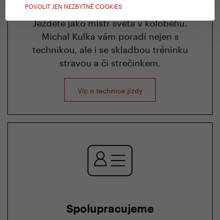
Technika jízdy
POVOLIT JEN NEZBYTNÉ COOKIES
Jezděte jako mistr světa v koloběhu.
Michal Kulka vám poradí nejen s
technikou, ale i se skladbou tréninku
stravou a či strečinkem.
Víc o technice jízdy
Spolupracujeme