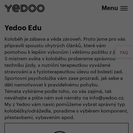
+420 737 279 592
e-shopu
Menu
Yedoo Edu
Koloběh je zábava a věda zároveň. Proto jsme pro vás
připravili spoustu chytrých článků, které vám
pomohou k lepším výkonům i většímu požitku z jízdy.
FAQ
S mistrem světa v koloběhu probereme správnou
techniku jízdy, s nutriční terapeutkou vyvážené
stravování a s fyzioterapeutkou úlevu od bolestí zad.
Sportovní psycholožka vám zase prozradí, jak sebe a
děti namotivovat k pravidelnému pohybu.
Témata vybíráme podle toho, co vás zajímá, tak
neváhejte a pište nám své náměty na info@yedoo.cz.
My z Yedoo vám navíc pomůžeme vybrat správný typ
koloběžky/odrážedla, poradíme s výběrem komponent,
přestavbami, vybavením apod.