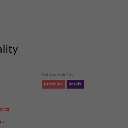
em e-shopu
odborná zákaznická péče
+420 
lity
Nabízené služby:
prodejna
servis
ty.cz
.cz