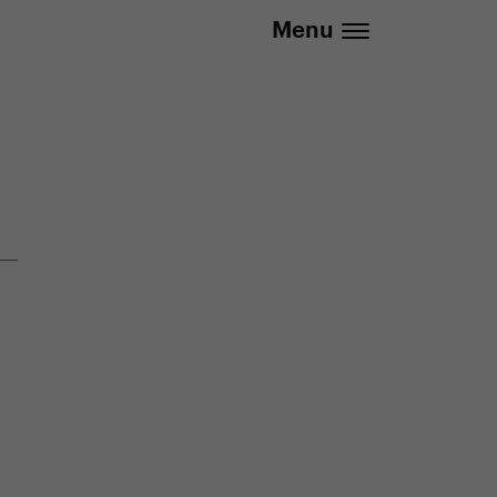
737 279 592 (Po-Pá 8:30 - 16:00)
Menu