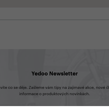
Yedoo Newsletter
 víte co se děje. Zašleme vám tipy na zajímavé akce, nové 
informace o produktových novinkách.