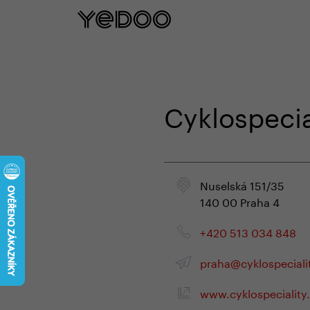
5 let záruka na rám pouze na naš
Cyklospecia
Nuselská 151/35
140 00 Praha 4
+420 513 034 848
praha@cyklospeciali
www.cyklospeciality