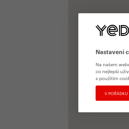
Nastavení 
Na našem webu 
co nejlepší uži
s použitím coo
V POŘÁDKU