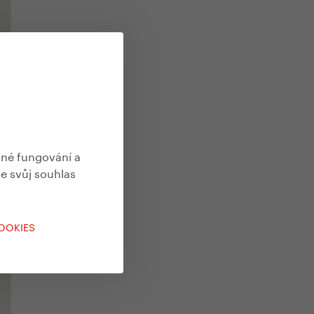
vné fungování a
te svůj souhlas
COOKIES