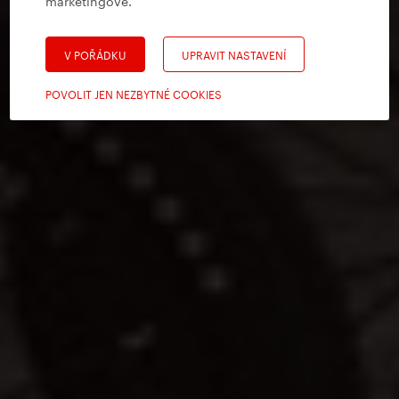
marketingové
.
V POŘÁDKU
UPRAVIT NASTAVENÍ
POVOLIT JEN NEZBYTNÉ COOKIES