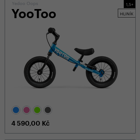
Yedoo Oops
1,5+
YooToo
HLINÍK
4 590,00
Kč