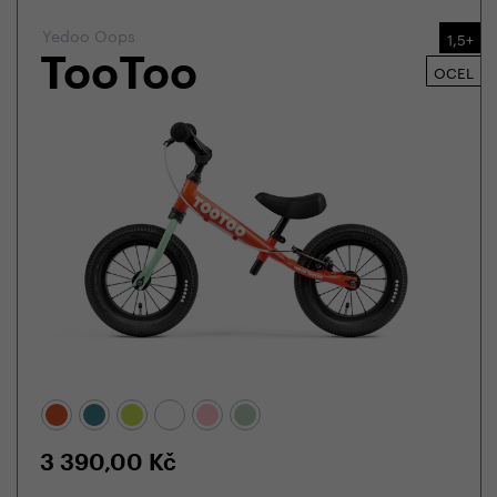
Yedoo Oops
1,5+
TooToo
OCEL
3 390,00
Kč