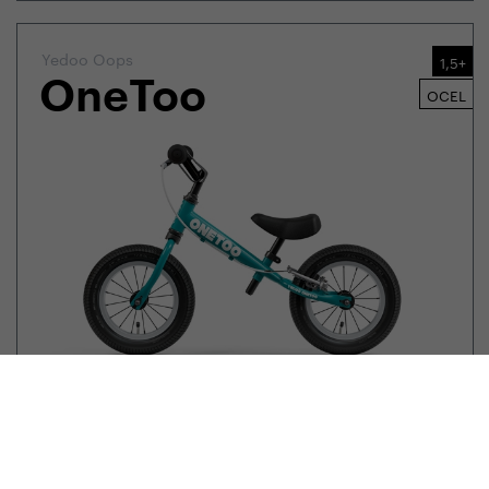
Yedoo Oops
1,5+
OneToo
OCEL
2 590,00
Kč