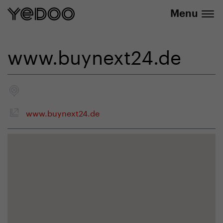
+420 737 279 592
e-shopu
Menu
www.buynext24.de
www.buynext24.de