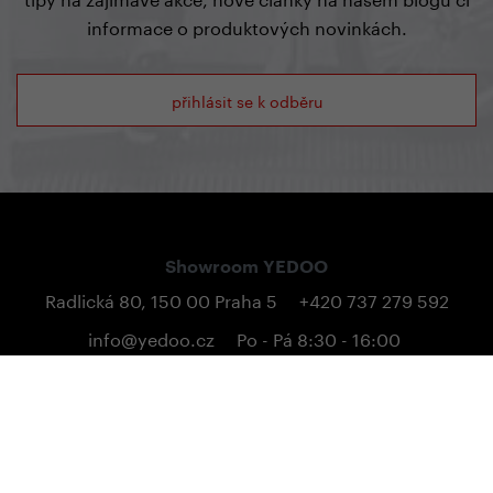
informace o produktových novinkách.
přihlásit se k odběru
Showroom YEDOO
Radlická 80, 150 00 Praha 5
+420 737 279 592
info@yedoo.cz
Po - Pá 8:30 - 16:00
Otevírací doba
Po - Pá 8:30 - 16:00
Sledujte nás na sociálních sítích