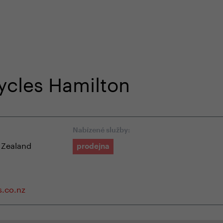
em e-shopu
odborná zákaznická péče
+420 
ycles Hamilton
Nabízené služby:
 Zealand
prodejna
s.co.nz