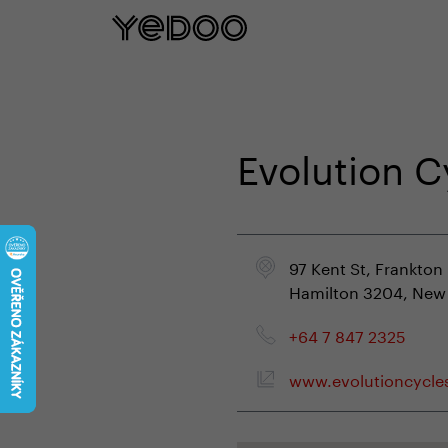
5 let záruka na rám pouze na naš
Evolution C
97 Kent St, Frankton
Hamilton 3204, New
+64 7 847 2325
www.evolutioncycle