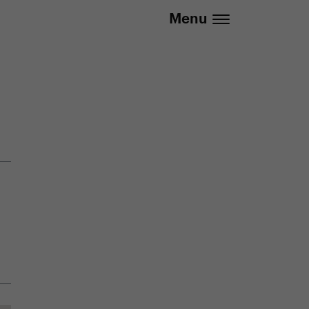
737 279 592 (Po-Pá 8:30 - 16:00)
Menu