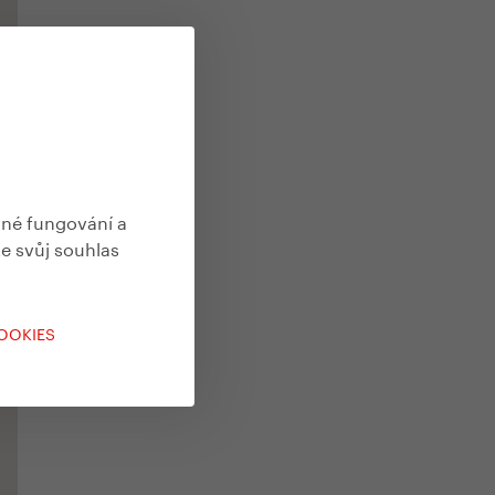
vné fungování a
te svůj souhlas
COOKIES