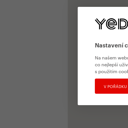
Nastavení 
Na našem webu 
co nejlepší uži
s použitím coo
V POŘÁDKU