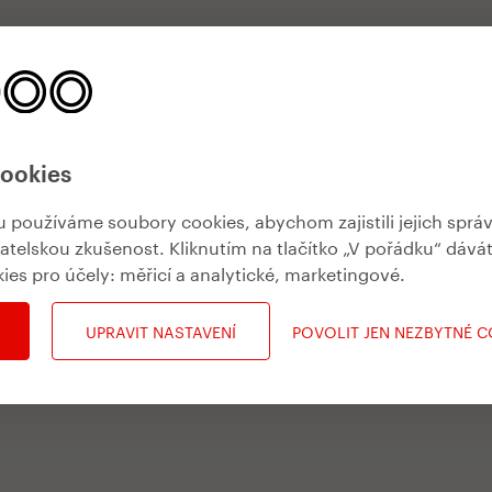
cookies
používáme soubory cookies, abychom zajistili jejich sprá
vatelskou zkušenost. Kliknutím na tlačítko „V pořádku“ dává
kies pro účely:
měřicí a analytické, marketingové
.
UPRAVIT NASTAVENÍ
POVOLIT JEN NEZBYTNÉ 