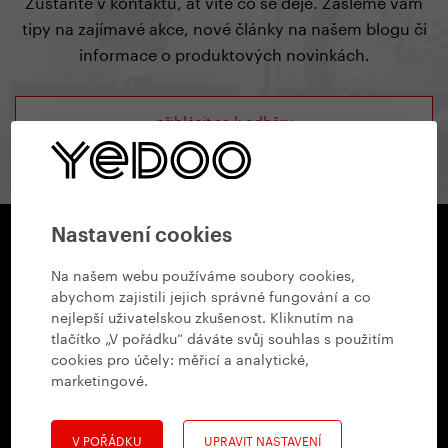
Zůstaňte v kontaktu, ať víte co se děje. Zašleme vám
tipy na zajímavé akce, nové články na našem blogu či
informace o produktových novinkách.
přihlásit se k odběru
Nastavení cookies
Na našem webu používáme soubory cookies,
Showroom YEDOO
abychom zajistili jejich správné fungování a co
Radlická 80, 150 00 Praha 5
+420 737 279 592
nejlepší uživatelskou zkušenost. Kliknutím na
info@yedoo.cz
Po - Pá 8:30 - 16:00
tlačítko „V pořádku“ dáváte svůj souhlas s použitím
cookies pro účely:
měřicí a analytické,
marketingové
.
Otevírací doba
Po - Pá 8:30 - 16:00
V POŘÁDKU
UPRAVIT NASTAVENÍ