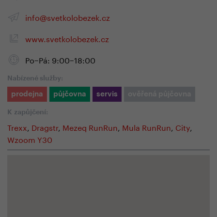
info@svetkolobezek.cz
www.svetkolobezek.cz
Po−Pá: 9:00−18:00
Nabízené služby:
prodejna
půjčovna
servis
ověřená půjčovna
K zapůjčení:
Trexx
,
Dragstr
,
Mezeq RunRun
,
Mula RunRun
,
City
,
Wzoom Y30