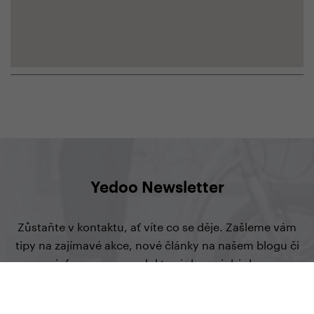
Yedoo Newsletter
Zůstaňte v kontaktu, ať víte co se děje. Zašleme vám
tipy na zajímavé akce, nové články na našem blogu či
informace o produktových novinkách.
přihlásit se k odběru