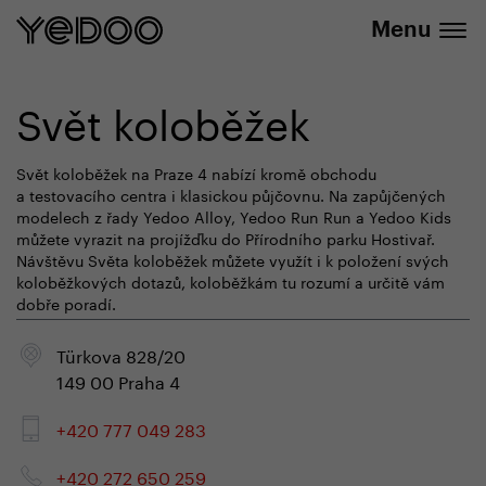
Sleva 20 % na vybrané produkty
Menu
Svět koloběžek
Svět koloběžek na Praze 4 nabízí kromě obchodu
a testovacího centra i klasickou půjčovnu. Na zapůjčených
modelech z řady Yedoo Alloy, Yedoo Run Run a Yedoo Kids
můžete vyrazit na projížďku do Přírodního parku Hostivař.
Návštěvu Světa koloběžek můžete využít i k položení svých
koloběžkových dotazů, koloběžkám tu rozumí a určitě vám
dobře poradí.
Türkova 828/20
149 00 Praha 4
+420 777 049 283
+420 272 650 259