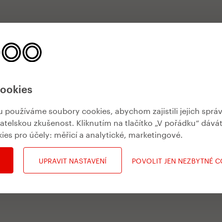
cookies
používáme soubory cookies, abychom zajistili jejich sprá
vatelskou zkušenost. Kliknutím na tlačítko „V pořádku“ dává
kies pro účely:
měřicí a analytické, marketingové
.
UPRAVIT NASTAVENÍ
POVOLIT JEN NEZBYTNÉ 