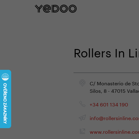
5 let záruka na rám pouze na naš
Rollers In L
C/ Monasterio de St
Silos, 8 - 47015 Valla
+34 601 134 190
info@rollersinline.c
www.rollersinline.c