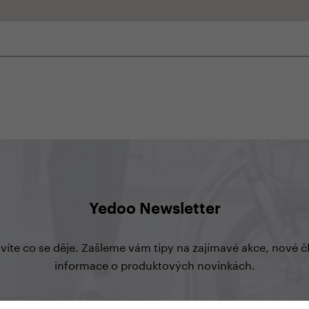
Yedoo Newsletter
 víte co se děje. Zašleme vám tipy na zajímavé akce, nové 
informace o produktových novinkách.