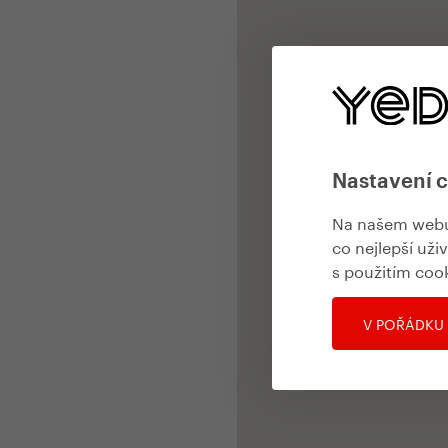
Nastavení 
Na našem webu 
co nejlepší uži
s použitím coo
V POŘÁDKU