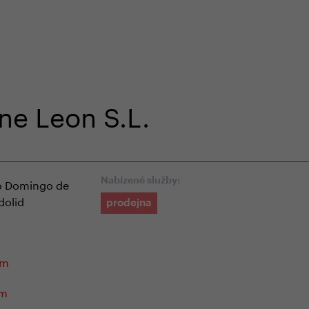
em e-shopu
odborná zákaznická péče
+420 
ine Leon S.L.
o Domingo de
Nabízené služby:
dolid
prodejna
om
om