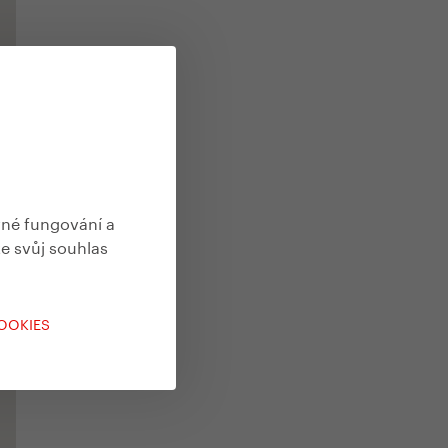
vné fungování a
te svůj souhlas
COOKIES