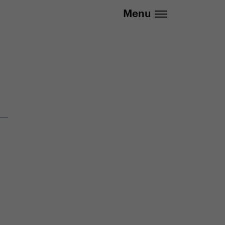
737 279 592 (Po-Pá 8:30 - 16:00)
Menu