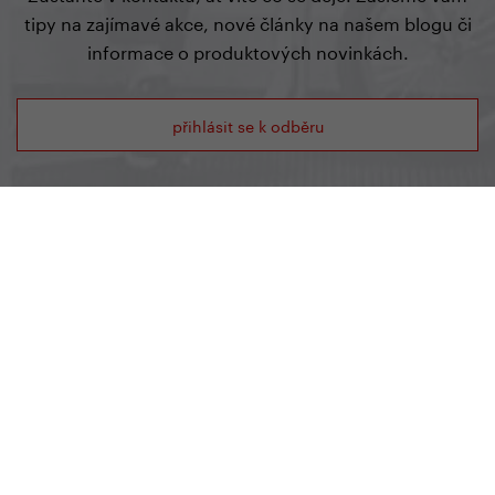
tipy na zajímavé akce, nové články na našem blogu či
informace o produktových novinkách.
přihlásit se k odběru
Showroom YEDOO
Radlická 80, 150 00 Praha 5
+420 737 279 592
info@yedoo.cz
Po - Pá 8:30 - 16:00
Otevírací doba
Po - Pá 8:30 - 16:00