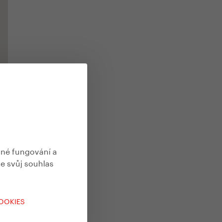
vné fungování a
te svůj souhlas
COOKIES