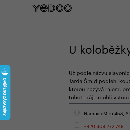
5 let záruka na rám pouze na naš
U koloběžk
Už podle názvu slavonic
Jarda Šmíd podlehl kouz
kterou nazývá rájem, pr
tohoto ráje mohli vstoupi
Náměstí Míru 458, S
+420 608 272 748