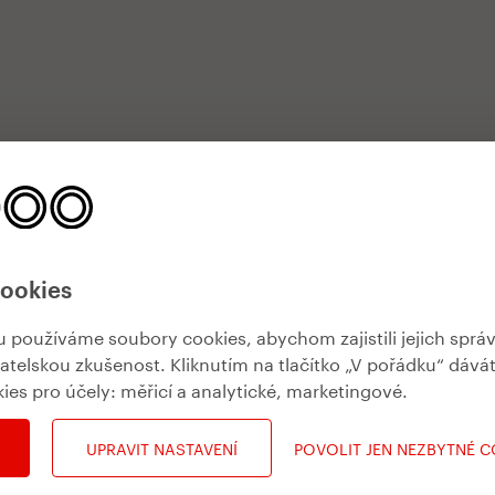
cookies
používáme soubory cookies, abychom zajistili jejich sprá
vatelskou zkušenost. Kliknutím na tlačítko „V pořádku“ dává
kies pro účely:
měřicí a analytické, marketingové
.
UPRAVIT NASTAVENÍ
POVOLIT JEN NEZBYTNÉ 