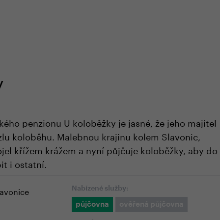
em e-shopu
odborná zákaznická péče
+420 
y
kého penzionu U koloběžky je jasné, že jeho majitel
lu koloběhu. Malebnou krajinu kolem Slavonic,
ojel křížem krážem a nyní půjčuje koloběžky, aby do
t i ostatní.
lavonice
Nabízené služby:
půjčovna
ověřená půjčovna