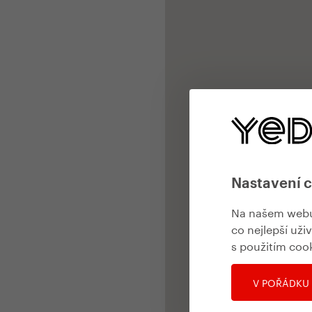
Nastavení 
Na našem webu 
co nejlepší uži
s použitím coo
V POŘÁDKU