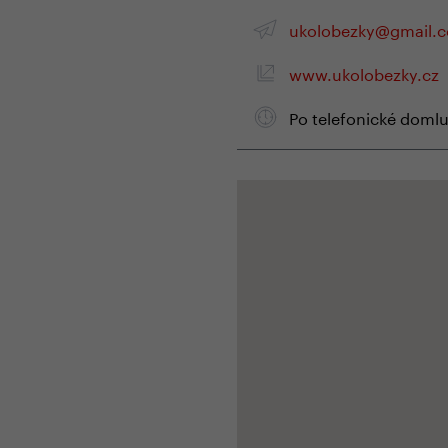
ukolobezky@gmail.
www.ukolobezky.cz
Po telefonické doml