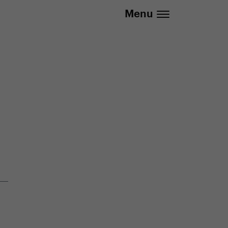
737 279 592 (Po-Pá 8:30 - 16:00)
Menu