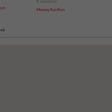
K zapůjčení:
com
Mezeq RunRun
uvě