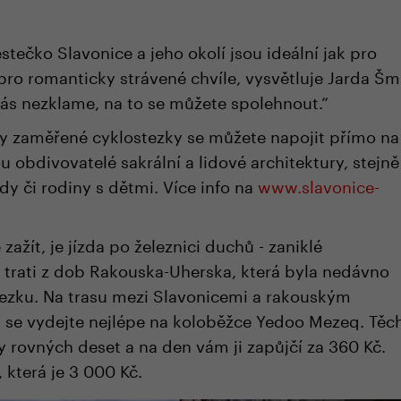
ečko Slavonice a jeho okolí jsou ideální jak pro
 pro romanticky strávené chvíle, vysvětluje Jarda Šm
vás nezklame, na to se můžete spolehnout.“
y zaměřené cyklostezky se můžete napojit přímo na
u obdivovatelé sakrální a lidové architektury, stejně
zdy či rodiny s dětmi. Více info na
www.slavonice-
ažít, je jízda po železnici duchů - zaniklé
í trati z dob Rakouska-Uherska, která byla nedávno
ezku. Na trasu mezi Slavonicemi a rakouským
se vydejte nejlépe na koloběžce
Yedoo Mezeq. Těc
 rovných deset a na den vám ji zapůjčí za 360 Kč.
, která je 3 000 Kč.