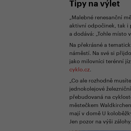
Tipy na výlet
„Malebné renesanční měst
aktivní odpočinek, tak i
a dodává: „Tohle místo 
Na překrásné a tematick
náměstí. Na své si přijdo
jako milovníci terénní jí
cyklo.cz
.
„Co ale rozhodně musíte z
jednokolejové železničn
přebudovaná na cyklost
městečkem Waldkirchen 
mají v domě U koloběžky
Jen pozor na výši zálohy