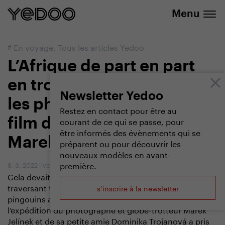
info@yedoo.eu
uniquement dans notre e-boutique
Menu
#
En voyage
,
Tous les articles Yedoo
L’Afrique de part en part
en trottinette Découvrez
Newsletter Yedoo
les photos splendides et le
Restez en contact pour être au
courant de ce qui se passe, pour
film documentaire de
être informés des évènements qui se
Marek Jelínek
préparent ou pour découvrir les
nouveaux modèles en avant-
première.
8. 3. 2022
|
Vendula Kosíková
Cela devait être une nouvelle expédition en trottinette
traversant toute l'Afrique. Du Cap au Caire, des
s’inscrire à la newsletter
pingouins aux pyramides, 12 700 km au total. Mais
l’expédition du photographe et globe-trotteur Marek
Jelínek et de sa petite amie Dominika Trojanová a pris