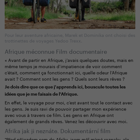
Pour leur aventure africaine, Marek et Dominika ont choisi des
trottinettes de voyages Yedoo Trexx.
Afrique méconnue Film documentaire
« Avant de partir en Afrique, j’avais quelques doutes, mais en
même temps je mourais d’impatience de voir comment
c’était, comment ça fonctionnait ici, quelle odeur l’Afrique
avait ? Comment sont les gens ? Quels sont leurs rêves ?
Je dois dire que ce que j'apprends ici, bouscule toutes les
idées que je me faisais de l'Afrique.
En effet, le voyage pour moi, c’est avant tout le contact avec
les gens. Je suis ravi de pouvoir partager mon expérience
avec vous à travers ce film. Les gens en Afrique ont
également de grands rêves. Venez les découvrir avec moi.
Afrika jak ji neznáte. Dokumentární film
"Před příjezdem sem do Afriky, jsem měl mírné rozpaky, ale