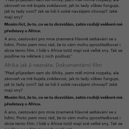
zároveň ve mě bujela zvědavost, jak to tady vůbec funguje,
jak to tady voní? Jak se lidi k sobě navzájem chovají? Jaké
mají sny?
Musím říct, že to, co se tu dozvídám, zatím rozbíjí veškeré mé
představy o Africe.
A ano, cestování pro mne znamená hlavně setkávání se s
lidmi. Proto jsem moc rád, že to vám mohu zprostředkovat i
skrze tento film. I lidé v Africe totiž mají své velké sny. Tak se
pojďme na některé z nich podívat.“
Afrika jak ji neznáte. Dokumentární film
"Před příjezdem sem do Afriky, jsem měl mírné rozpaky, ale
zároveň ve mě bujela zvědavost, jak to tady vůbec funguje,
jak to tady voní? Jak se lidi k sobě navzájem chovají? Jaké
mají sny?
Musím říct, že to, co se tu dozvídám, zatím rozbíjí veškeré mé
představy o Africe.
A ano, cestování pro mne znamená hlavně setkávání se s
lidmi. Proto jsem moc rád, že to vám mohu zprostředkovat i
skrze tento film. I lidé v Africe totiž mají své velké sny. Tak se
pojďme na některé z nich podívat.“