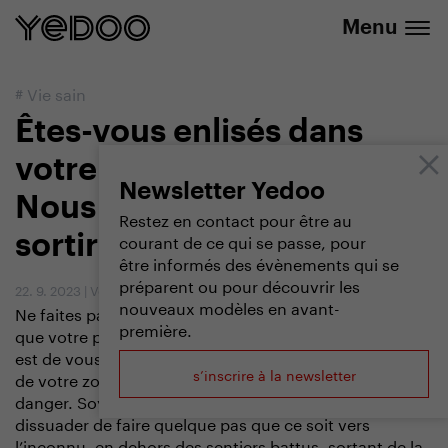
info@yedoo.eu
uniquement dans notre e-boutique
Menu
#
Vie sain
Êtes-vous enlisés dans
votre zone de confort ?
Newsletter Yedoo
Nous savons comment en
Restez en contact pour être au
courant de ce qui se passe, pour
sortir
être informés des évènements qui se
préparent ou pour découvrir les
22. 9. 2023
|
Vendula Kosíková
nouveaux modèles en avant-
Ne faites pas systématiquement confiance à tout ce
première.
que votre pensée vous suggère. L’une de ses missions
est de vous protéger, de vous choyer dans le bien-être
s’inscrire à la newsletter
de votre zone de confort où vous ne courrez aucun
danger. Soyez vigilants à ses tentatives de vous
dissuader de faire quelque pas que ce soit vers
l’inconnu, en dehors des sentiers battus, sortant de la