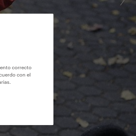
iento correcto
acuerdo con el
arias
.