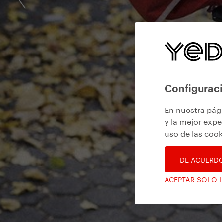
Configuraci
En nuestra pág
y la mejor expe
uso de las cook
DE ACUERD
ACEPTAR SOLO 