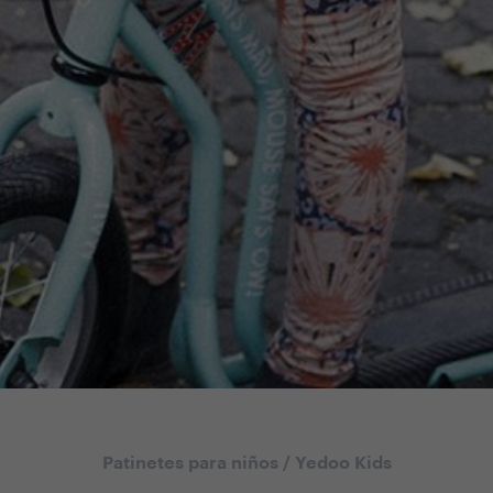
Patinetes para niños
/
Yedoo Kids