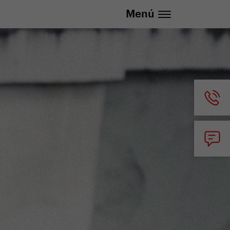
lizada
info@yedoo.eu
Menú