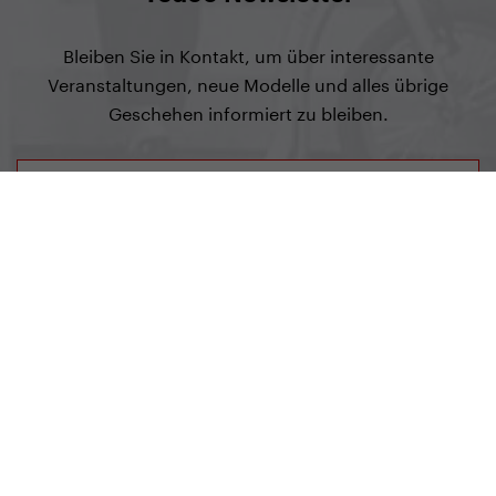
Bleiben Sie in Kontakt, um über interessante
Veranstaltungen, neue Modelle und alles übrige
Geschehen informiert zu bleiben.
Abonnieren
Yedoo
+49 781 95633007
info@yedoo.eu
Folgen Sie uns auf den sozialen Netzwerken