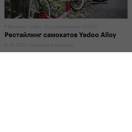
#
Из мира Yedoo
,
Все публикации YEDOO
Рестайлинг самокатов Yedoo Alloy
6. 4. 2020 | Вендула Кошикова
#
Советы и руководства
,
Все публикации YEDOO