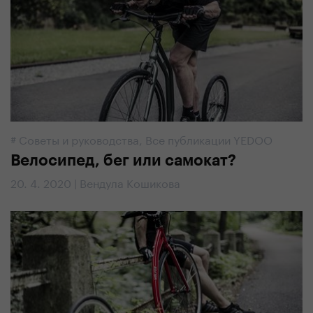
#
Советы и руководства
,
Все публикации YEDOO
Велосипед, бег или самокат?
20. 4. 2020 | Вендула Кошикова