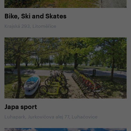
Bike, Ski and Skates
Krajská 293, Litoměřice
Japa sport
Luhapark, Jurkovičova alej 77, Luhačovice