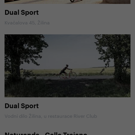
Dual Sport
Kvačalova 45, Žilina
Dual Sport
Vodní dílo Žilina, u restaurace River Club