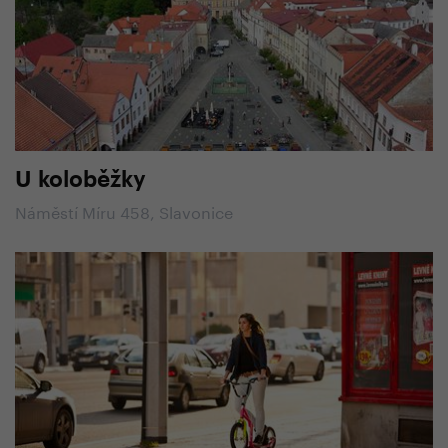
U koloběžky
Náměstí Míru 458, Slavonice