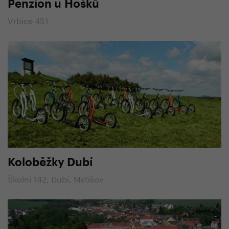
Penzion u Hošků
Vrbice 451
Koloběžky Dubí
Školní 142, Dubí, Mstišov