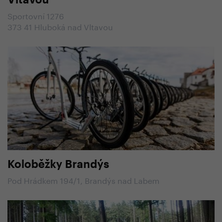
Vltavou
Sportovní 1276
373 41 Hluboká nad Vltavou
Koloběžky Brandýs
Pod Hrádkem 194/1, Brandýs nad Labem