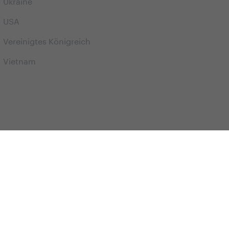
Ukraine
USA
Vereinigtes Königreich
Vietnam
alles übrige Geschehen