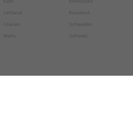
Kypr
Rumunsko
Lettland
Russland
Litauen
Schweden
Malta
Schweiz
Yedoo Newsletter
t, um über interessante Veranstaltungen, neue Modelle und 
informiert zu bleiben.