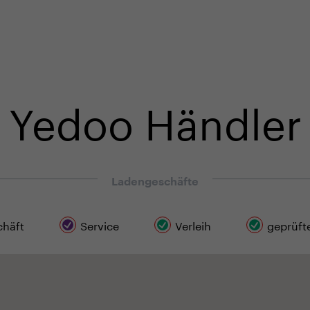
r in unserem E-Shop
Fachkundige Kundenbetreuung
Yedoo Händler
Ladengeschäfte
häft
Service
Verleih
geprüfte