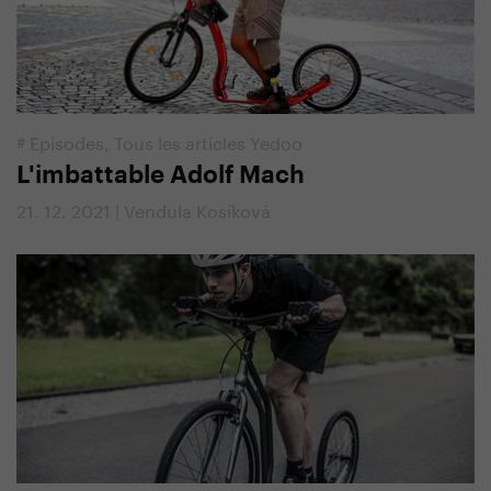
#
Episodes
,
Tous les articles Yedoo
L'imbattable Adolf Mach
21. 12. 2021 | Vendula Kosíková