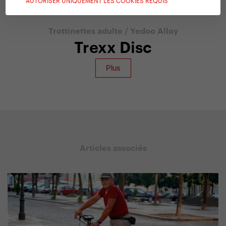
Trottinettes adulte
/
Yedoo Alloy
Trexx Disc
Articles associés