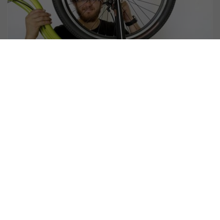
#
Le monde Yedoo
,
Tous les articles Yedoo
Trexx Disc – nouvelle trottinette off-
road avec freins à disques
30. 3. 2020 | Vendula Kosíková