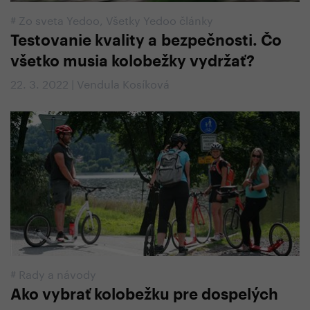
#
Zo sveta Yedoo
,
Všetky Yedoo články
Testovanie kvality a bezpečnosti. Čo
všetko musia kolobežky vydržať?
22. 3. 2022 | Vendula Kosíková
#
Rady a návody
Ako vybrať kolobežku pre dospelých