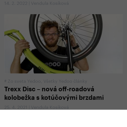
14. 2. 2022 | Vendula Kosíková
#
Zo sveta Yedoo
,
Všetky Yedoo články
Trexx Disc – nová off-roadová
kolobežka s kotúčovými brzdami
25. 4. 2021 | Vendula Kosíková