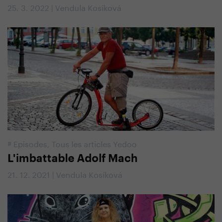
25. 3. 2022 | Vendula Kosíková
#
Episodes
,
Tous les articles Yedoo
L'imbattable Adolf Mach
21. 12. 2021 | Vendula Kosíková