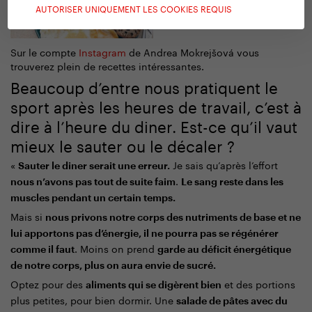
AUTORISER UNIQUEMENT LES COOKIES REQUIS
Sur le compte
Instagram
de Andrea Mokrejšová vous
trouverez plein de recettes intéressantes.
Beaucoup d’entre nous pratiquent le
sport après les heures de travail, c’est à
dire à l’heure du diner. Est-ce qu’il vaut
mieux le sauter ou le décaler ?
«
Je sais qu’après l’effort
Sauter le diner serait une erreur.
.
nous n’avons pas tout de suite faim
Le sang reste dans les
muscles pendant un certain temps.
Mais si
nous privons notre corps des nutriments de base et ne
lui apportons pas d’énergie, il ne pourra pas se régénérer
. Moins on prend
comme il faut
garde au déficit énergétique
de notre corps, plus on aura envie de sucré.
Optez pour des
et des portions
aliments qui se digèrent bien
plus petites, pour bien dormir. Une
salade de pâtes avec du