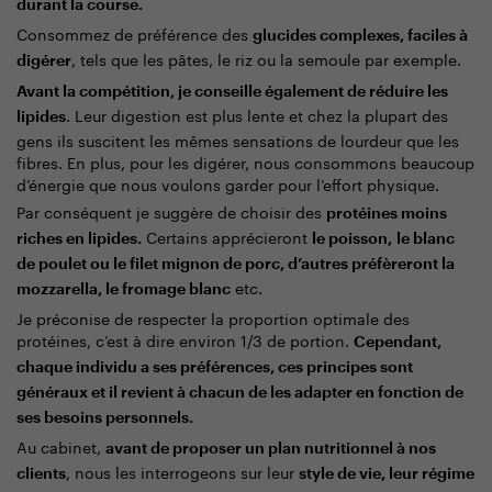
durant la course.
Consommez de préférence des
glucides complexes, faciles à
, tels que les pâtes, le riz ou la semoule par exemple.
digérer
Avant la compétition, je conseille également de réduire les
. Leur digestion est plus lente et chez la plupart des
lipides
gens ils suscitent les mêmes sensations de lourdeur que les
fibres. En plus, pour les digérer, nous consommons beaucoup
d’énergie que nous voulons garder pour l’effort physique.
Par conséquent je suggère de choisir des
protéines moins
Certains apprécieront
riches en lipides.
le poisson,
le blanc
de poulet ou le filet mignon de porc, d’autres préfèreront la
etc.
mozzarella, le fromage blanc
Je préconise de respecter la proportion optimale des
protéines, c’est à dire environ 1/3 de portion.
Cependant,
chaque individu a ses préférences, ces principes sont
généraux et il revient à chacun de les adapter en fonction de
ses besoins personnels.
Au cabinet,
avant de proposer un plan nutritionnel à nos
, nous les interrogeons sur leur
clients
style de vie, leur régime