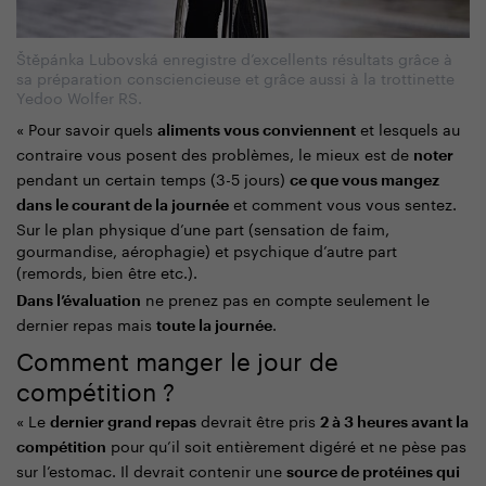
Štěpánka Lubovská enregistre d’excellents résultats grâce à
sa préparation consciencieuse et grâce aussi à la trottinette
Yedoo Wolfer RS.
« Pour savoir quels
et lesquels au
aliments vous conviennent
contraire vous posent des problèmes, le mieux est de
noter
pendant un certain temps (3-5 jours)
ce que vous mangez
et comment vous vous sentez.
dans le courant de la journée
Sur le plan physique d’une part (sensation de faim,
gourmandise, aérophagie) et psychique d’autre part
(remords, bien être etc.).
ne prenez pas en compte seulement le
Dans l’évaluation
dernier repas mais
.
toute la journée
Comment manger le jour de
compétition ?
« Le
devrait être pris
dernier grand repas
2 à 3 heures avant la
pour qu’il soit entièrement digéré et ne pèse pas
compétition
sur l’estomac. Il devrait contenir une
source de protéines qui