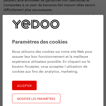
comparées à un pain de bananes fait maison elles seront
difficilement plus savoureuses.
Je voterais même pour une halte dans un restaurant sur la
route, en prenant un
qui vous
potage ou un bouillon
hydratera et complétera les minéraux.
Optez pour un plat de résistance l
éger, sans excès de
qui ne va pas trop alourdir votre estomac.
matières grasses,
Paramètres des cookies
Je conseille par exemple du poisson accompagné de pomme
de terre vapeur.
Nous utilisons des cookies sur notre site Web pour
assurer leur bon fonctionnement et la meilleure
expérience utilisateur possible. En cliquant sur le
bouton Accepter, vous acceptez l utilisation de
cookies aux fins de:
analytics, marketing
.
ACCEPTER
MODIFIER LES PARAMÈTRES