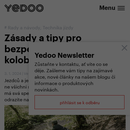
+420 737 279 592
e-shopu
Menu
#
Rady a návody
,
Technika jízdy
Zásady a tipy pro
bezpečnou jízdu na
Yedoo Newsletter
koloběžce
Zůstaňte v kontaktu, ať víte co se
děje. Zašleme vám tipy na zajímavé
3. 1. 2024
|
Vendula Kosíková
akce, nové články na našem blogu či
Jezdců a jezdkyň na koloběžce každým rokem přibývá,
informace o produktových
ne všichni si však uvědomují, že i jízda na koloběžce
novinkách.
má svá specifika. Co byste tedy měli vědět, než se
odrazíte na své první koloběžkové dobrodružství?
přihlásit se k odběru