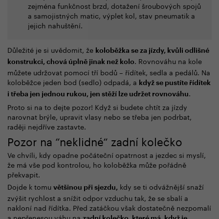
zejména funkčnost brzd, dotažení šroubových spojů
a samojistných matic, výplet kol, stav pneumatik a
jejich nahuštění.
Důležité je si uvědomit, že
koloběžka se za jízdy, kvůli odlišné
. Rovnováhu na kole
konstrukci, chová úplně jinak než kolo
můžete udržovat pomocí tří bodů – řídítek, sedla a pedálů. Na
koloběžce jeden bod (sedlo) odpadá, a
když se pustíte řídítek
.
i třeba jen jednou rukou, jen stěží lze udržet rovnováhu
Proto si na to dejte pozor! Když si budete chtít za jízdy
narovnat brýle, upravit vlasy nebo se třeba jen podrbat,
raději nejdříve zastavte.
Pozor na “neklidné“ zadní kolečko
Ve chvíli, kdy opadne počáteční opatrnost a jezdec si myslí,
že má vše pod kontrolou, ho koloběžka může pořádně
překvapit.
Dojde k tomu
kdy se ti odvážnější snaží
většinou při sjezdu,
zvýšit rychlost a snížit odpor vzduchu tak, že se sbalí a
nakloní nad řídítka. Před zatáčkou však dostatečně nezpomalí
a nepřenesou váhu na
zadní kolečko, které má, když je