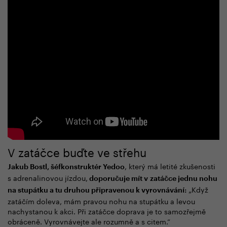
V zatáčce buďte ve střehu
, který má letité zkušenosti
Jakub Bostl, šéfkonstruktér Yedoo
s adrenalinovou jízdou,
doporučuje mít v zatáčce jednu nohu
„Když
na stupátku a tu druhou připravenou k vyrovnávání:
zatáčím doleva, mám pravou nohu na stupátku a levou
nachystanou k akci. Při zatáčce doprava je to samozřejmě
obráceně. Vyrovnávejte ale rozumně a s citem.“