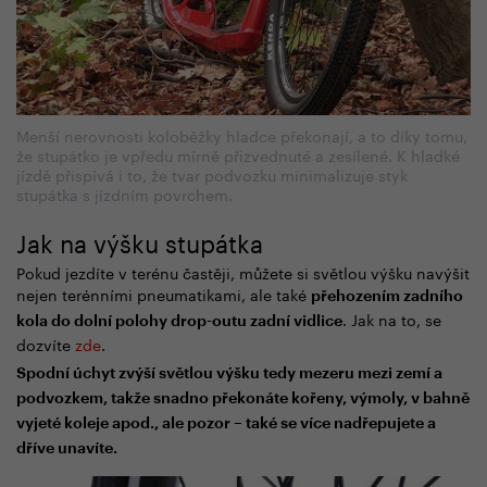
Menší nerovnosti koloběžky hladce překonají, a to díky tomu,
že stupátko je vpředu mírně přizvednuté a zesílené. K hladké
jízdě přispívá i to, že tvar podvozku minimalizuje styk
stupátka s jízdním povrchem.
Jak na výšku stupátka
Pokud jezdíte v terénu častěji, můžete si světlou výšku navýšit
nejen terénními pneumatikami, ale také
přehozením zadního
. Jak na to, se
kola do dolní polohy drop-outu zadní vidlice
dozvíte
zde
.
Spodní úchyt zvýší světlou výšku tedy mezeru mezi zemí a
podvozkem, takže snadno překonáte kořeny, výmoly, v bahně
vyjeté koleje apod., ale pozor
–
také se více nadřepujete a
dříve unavíte.