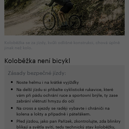
Koloběžka se za jízdy, kvůli odlišné konstrukci, chová úplně
jinak než kolo.
Koloběžka není bicykl
Zásady bezpečné jízdy:
Noste helmu i na krátké vyjížďky
Na delší jízdu si přibalte cyklistické rukavice, které
vám při pádu ochrání ruce a sportovní brýle, ty zase
zabrání vlétnutí hmyzu do očí
Na cross a sjezdy se raději vybavte i chrániči na
kolena a lokty a případně i páteřákem.
Před jízdou, jako pan Pařízek, zkontrolujte, zda blinkry
blikají a světla svítí, tedy technický stav koloběžky,