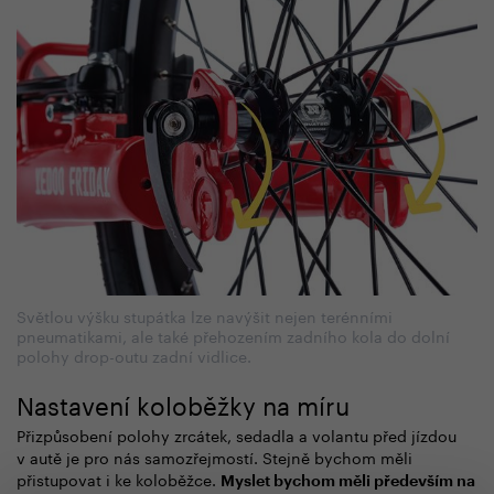
Světlou výšku stupátka lze navýšit nejen terénními
pneumatikami, ale také přehozením zadního kola do dolní
polohy drop-outu zadní vidlice.
Nastavení koloběžky na míru
Přizpůsobení polohy zrcátek, sedadla a volantu před jízdou
v autě je pro nás samozřejmostí. Stejně bychom měli
přistupovat i ke koloběžce.
Myslet bychom měli především na