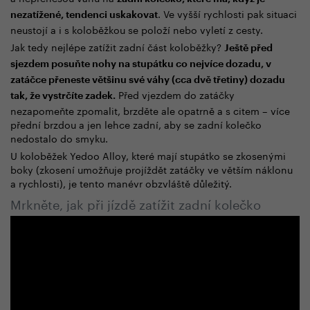
. Ve vyšší rychlosti pak situaci
nezatížené, tendenci uskakovat
neustojí a i s koloběžkou se položí nebo vyletí z cesty.
Jak tedy nejlépe zatížit zadní část koloběžky?
Ještě před
sjezdem posuňte nohy na stupátku co nejvíce dozadu, v
zatáčce přeneste většinu své váhy (cca dvě třetiny) dozadu
Před vjezdem do zatáčky
tak, že vystrčíte zadek.
nezapomeňte zpomalit, brzděte ale opatrně a s citem
–
více
přední brzdou a jen lehce zadní, aby se zadní kolečko
nedostalo do smyku.
U koloběžek Yedoo Alloy, které mají stupátko se zkosenými
boky (zkosení umožňuje projíždět zatáčky ve větším náklonu
a rychlosti), je tento manévr obzvláště důležitý.
Mrkněte, jak při jízdě zatížit zadní kolečko