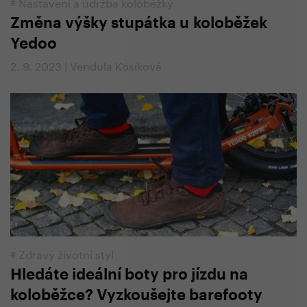
#
Nastavení a údržba koloběžky
Změna výšky stupátka u koloběžek
Yedoo
2. 9. 2023 | Vendula Kosíková
#
Zdravý životní styl
Hledáte ideální boty pro jízdu na
koloběžce? Vyzkoušejte barefooty