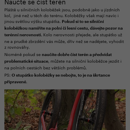
Naučte se číst terén
Pláště u silničních koloběžek jsou, podobně jako u jízdních
kol, jiné než u těch do terénu. Koloběžky však mají navíc i
jinou světlou výšku stupátka.
Pokud si to se silniční
koloběžkou namíříte na polní či lesní cestu, dávejte pozor na
Kolo nerovnosti přejede, ale stupátko už
terénní nerovnosti.
ne a prudké zbrzdění vás může, dřív než se nadějete, vyhodit
z rovnováhy.
Nicméně pokud se
naučíte dobře číst terén a předvídat
, můžete na silniční koloběžce jezdit i
problematické situace
na polních cestách bez větších problémů.
PS:
O stupátko koloběžky se nebojte, to je na škrtance
.
připravené