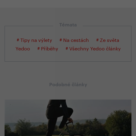
Témata
# Tipy na výlety
# Na cestách
# Ze světa
Yedoo
# Příběhy
# Všechny Yedoo články
Podobné články