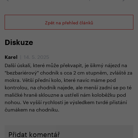
Zpět na přehled článků
Diskuze
| 14. 5. 2025
Karel
Další úskalí, které může překvapit, je šikmý nájezd na
"bezbariérový" chodník s cca 2 cm stupněm, zvláště za
mokra. Větší přední kolo, které navíc máme pod
kontrolou, na chodník najede, ale menší zadní se po té
maličké hraně sklouzne a ustřelí nám koloběžku pod
nohou. Ve vyšší rychlosti je výsledkem tvrdé přistání
čumákem na chodníku.
Přidat komentář