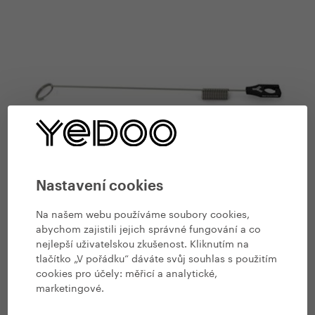
#
Nastavení a údržba koloběžky
Nastavení cookies
Montáž musherského setu Ø 28,6 mm
Na našem webu používáme soubory cookies,
2. 9. 2023 | Vendula Kosíková
abychom zajistili jejich správné fungování a co
nejlepší uživatelskou zkušenost. Kliknutím na
tlačítko „V pořádku“ dáváte svůj souhlas s použitím
cookies pro účely:
měřicí a analytické,
marketingové
.