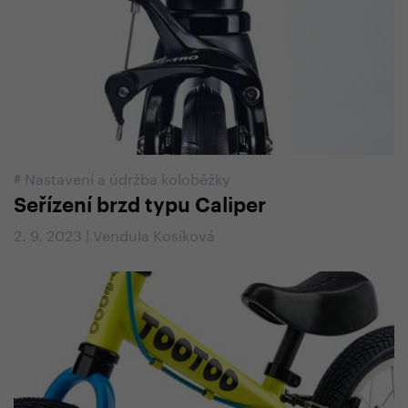
#
Nastavení a údržba koloběžky
Seřízení brzd typu Caliper
2. 9. 2023 | Vendula Kosíková