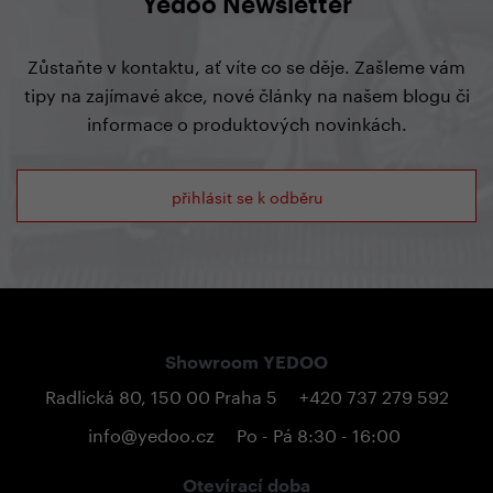
Yedoo Newsletter
Zůstaňte v kontaktu, ať víte co se děje. Zašleme vám
tipy na zajímavé akce, nové články na našem blogu či
informace o produktových novinkách.
přihlásit se k odběru
Showroom YEDOO
Radlická 80, 150 00 Praha 5
+420 737 279 592
info@yedoo.cz
Po - Pá 8:30 - 16:00
Otevírací doba