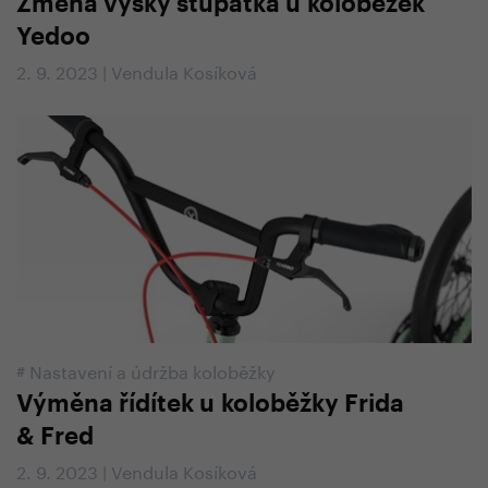
Změna výšky stupátka u koloběžek
Yedoo
2. 9. 2023 | Vendula Kosíková
#
Nastavení a údržba koloběžky
Výměna řídítek u koloběžky Frida
& Fred
2. 9. 2023 | Vendula Kosíková