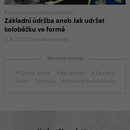
#
Nastavení a údržba koloběžky
Základní údržba aneb Jak udržet
koloběžku ve formě
2. 8. 2021 | Vendula Kosíková
Všechna témata
# Tipy na výlety
# Na cestách
# Ze světa
Yedoo
# Příběhy
# Všechny Yedoo články