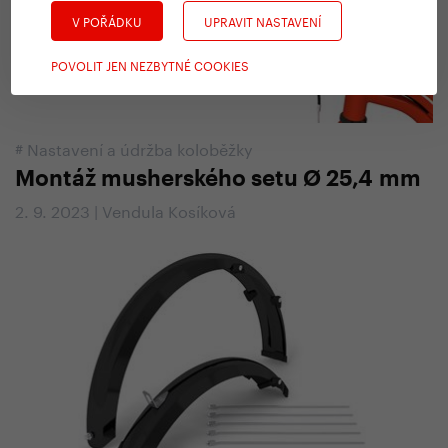
V POŘÁDKU
UPRAVIT NASTAVENÍ
POVOLIT JEN NEZBYTNÉ COOKIES
#
Nastavení a údržba koloběžky
Montáž musherského setu Ø 25,4 mm
2. 9. 2023 | Vendula Kosíková